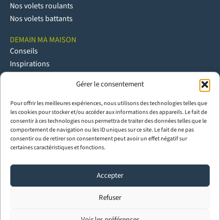
Nos volets roulants
Nos volets battants
DEMAIN MA MAISON
Conseils
Inspirations
Réalisations
Gérer le consentement
Réglementations
Pour offrir les meilleures expériences, nous utilisons des technologies telles que
NOUS CONTACTER
les cookies pour stocker et/ou accéder aux informations des appareils. Le fait de
Contact
consentir à ces technologies nous permettra de traiter des données telles que le
comportement de navigation ou les ID uniques sur ce site. Le fait de ne pas
Espace pro
consentir ou de retirer son consentement peut avoir un effet négatif sur
Espace Presse
certaines caractéristiques et fonctions.
Trouver un partenaire poseur Ouvêo
Rejoindre le réseau pro Ouvêo
Accepter
Menuiseries bois sur mesure
Refuser
Menuiseries aluminium sur mesure
Menuiseries PVC sur mesure
Voir les préférences