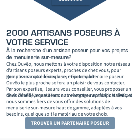
2000 ARTISANS POSEURS À
VOTRE SERVICE
À la recherche d'un artisan poseur pour vos projets
de menuiserie sur-mesure?
Chez Ouvêo, nous mettons à votre disposition notre réseau
d’artisans poseurs experts, proches de chez vous, pour
garantir une qualité de pose irréprochable.
Remplissez notre formulaire, et notre partenaire poseur
Ouvêo le plus proche se fera un plaisir de vous contacter.
Par son expertise, il saura vous conseiller, vous proposer un
devis détaillé, et assurer un suivi continu après l’installation.
Chez Ouvêo, la qualité est notre engagement depuis 1948, et
nous sommes fiers de vous offrir des solutions de
menuiserie sur-mesure haut de gamme, adaptées à vos
besoins, quel que soit le matériau de votre choix.
TROUVER UN PARTENAIRE POSEUR