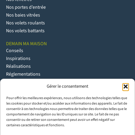
Nos portes d’entrée
Nos baies vitrées
Nos volets roulants
Nos volets battants
DEMAIN MA MAISON
Conseils
Inspirations
Réalisations
Réglementations
Gérer le consentement
NOUS CONTACTER
Contact
Pour offrir les meilleures expériences, nous utilisons des technologies telles que
Espace pro
les cookies pour stocker et/ou accéder aux informations des appareils. Le fait de
Espace Presse
consentir à ces technologies nous permettra de traiter des données telles que le
comportement de navigation ou les ID uniques sur ce site. Le fait de ne pas
Trouver un partenaire poseur Ouvêo
consentir ou de retirer son consentement peut avoir un effet négatif sur
Rejoindre le réseau pro Ouvêo
certaines caractéristiques et fonctions.
Menuiseries bois sur mesure