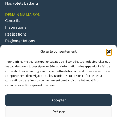
Nos volets battants
DEMAIN MA MAISON
Conseils
Inspirations
Réalisations
Réglementations
Gérer le consentement
NOUS CONTACTER
Contact
Pour offrir les meilleures expériences, nous utilisons des technologies telles que
Espace pro
les cookies pour stocker et/ou accéder aux informations des appareils. Le fait de
consentir à ces technologies nous permettra de traiter des données telles que le
Espace Presse
comportement de navigation ou les ID uniques sur ce site. Le fait de ne pas
Trouver un partenaire poseur Ouvêo
consentir ou de retirer son consentement peut avoir un effet négatif sur
Rejoindre le réseau pro Ouvêo
certaines caractéristiques et fonctions.
Menuiseries bois sur mesure
Menuiseries aluminium sur mesure
Accepter
Menuiseries PVC sur mesure
Refuser
Fabricant menuiseries pour professionnels