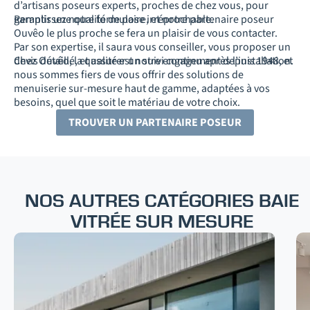
d’artisans poseurs experts, proches de chez vous, pour
garantir une qualité de pose irréprochable.
Remplissez notre formulaire, et notre partenaire poseur
Ouvêo le plus proche se fera un plaisir de vous contacter.
Par son expertise, il saura vous conseiller, vous proposer un
devis détaillé, et assurer un suivi continu après l’installation.
Chez Ouvêo, la qualité est notre engagement depuis 1948, et
nous sommes fiers de vous offrir des solutions de
menuiserie sur-mesure haut de gamme, adaptées à vos
besoins, quel que soit le matériau de votre choix.
TROUVER UN PARTENAIRE POSEUR
NOS AUTRES CATÉGORIES BAIE
VITRÉE SUR MESURE