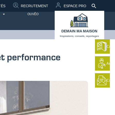
Search
TÉS
RECRUTEMENT
ESPACE PRO
for:
Search 
OUVÊO
DEMAIN MA MAISON
Inspirations, conseils, reportages
Cata
 et performance
Arti
Cont