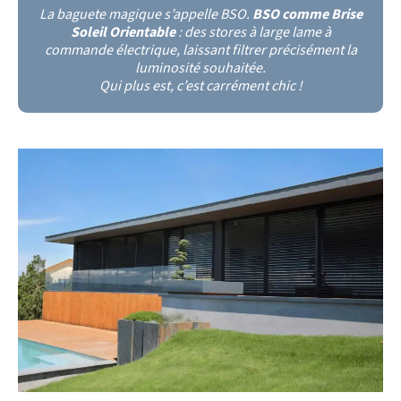
La baguete magique s’appelle BSO.
BSO comme Brise
Soleil Orientable
: des stores à large lame à
commande électrique, laissant filtrer précisément la
luminosité souhaitée.
Qui plus est, c’est carrément chic !