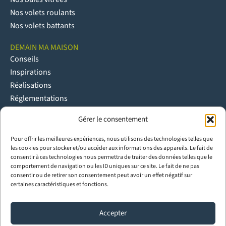
Nos volets roulants
Nos volets battants
DEMAIN MA MAISON
Conseils
Inspirations
Réalisations
Réglementations
Gérer le consentement
NOUS CONTACTER
Contact
Pour offrir les meilleures expériences, nous utilisons des technologies telles que
Espace pro
les cookies pour stocker et/ou accéder aux informations des appareils. Le fait de
Espace Presse
consentir à ces technologies nous permettra de traiter des données telles que le
comportement de navigation ou les ID uniques sur ce site. Le fait de ne pas
Trouver un partenaire poseur Ouvêo
consentir ou de retirer son consentement peut avoir un effet négatif sur
Rejoindre le réseau pro Ouvêo
certaines caractéristiques et fonctions.
Menuiseries bois sur mesure
Menuiseries aluminium sur mesure
Accepter
Menuiseries PVC sur mesure