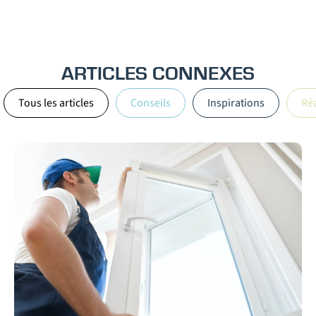
ARTICLES CONNEXES
Tous les articles
Conseils
Inspirations
Réa