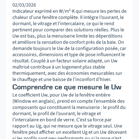
02/03/2026
Indicateur exprimé en W/m²·K qui mesure les pertes de
chaleur d’une fenêtre complète. Il intègre l’ouvrant, le
dormant, le vitrage et l’intercalaire, ce qui le rend
pertinent pour comparer des solutions réelles. Plus le
Uw est bas, plus la menuiserie limite les déperditions
et améliore la sensation de confort près de la baie. On
demande toujours le Uw de la configuration posée, car
accessoires, dimensions et type de pose influencent le
résultat. Couplé à un facteur solaire adapté, un Uw
maîtrisé contribue à un logement plus stable
thermiquement, avec des économies mesurables sur
le chauffage et une baisse de l’inconfort d’hiver.
Comprendre ce que mesure le Uw
Le coefficient Uw, pour Uw de la fenêtre entière
(Window en anglais), prend en compte l’ensemble des
composants qui constituent la menuiserie : le profil du
dormant, le profil de l’ouvrant, le vitrage et
l’intercalaire en bord de verre. C’est sa force par
rapport au Ug, qui ne mesure que le vitrage seul. Une
fenêtre peut afficher un excellent Ug et un Uw décevant
si les profils sont peu performants ou si la pose n’est