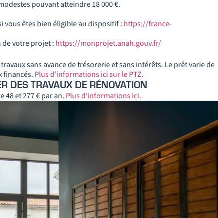
modestes pouvant atteindre 18 000 €.
vous êtes bien éligible au dispositif :
https://france-
 de votre projet :
https://monprojet.anah.gouv.fr/
ravaux sans avance de trésorerie et sans intérêts. Le prêt varie de
x financés.
Plus d’informations ici sur le PTZ.
ER DES TRAVAUX DE RÉNOVATION
e 48 et 277 € par an.
Plus d’informations ici.