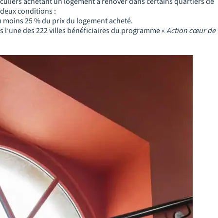
culiers achetant un logement à rénover dans certains quartiers de
 deux conditions :
u moins 25 % du prix du logement acheté.
s l’une des 222 villes bénéficiaires du programme «
Action cœur de